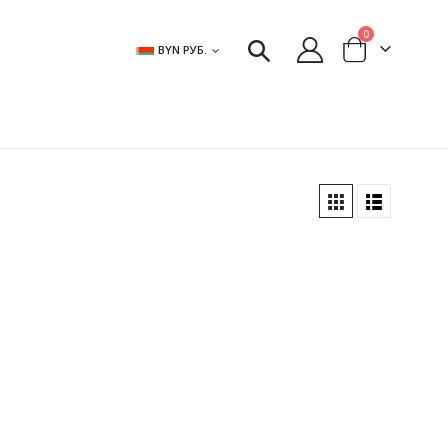
0
BYN РУБ.