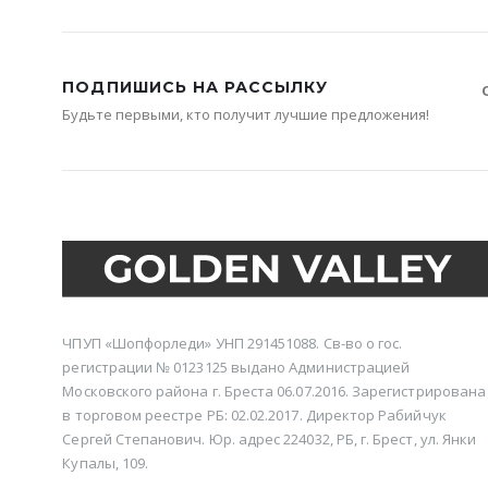
ПОДПИШИСЬ НА РАССЫЛКУ
Будьте первыми, кто получит лучшие предложения!
ЧПУП «Шопфорледи» УНП 291451088. Св-во о гос.
регистрации № 0123125 выдано Администрацией
Московского района г. Бреста 06.07.2016. Зарегистрирована
в торговом реестре РБ: 02.02.2017. Директор Рабийчук
Сергей Степанович. Юр. адрес 224032, РБ, г. Брест, ул. Янки
Купалы, 109.