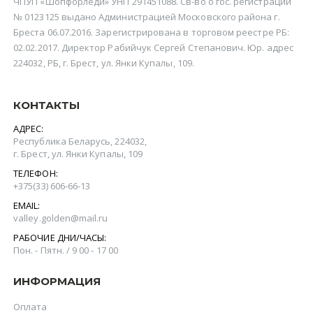
ЧПУП «Шопфорледи» УНП 291451088. Св-во о гос. регистрации
№ 0123125 выдано Администрацией Московского района г.
Бреста 06.07.2016. Зарегистрирована в торговом реестре РБ:
02.02.2017. Директор Рабийчук Сергей Степанович. Юр. адрес
224032, РБ, г. Брест, ул. Янки Купалы, 109.
КОНТАКТЫ
АДРЕС:
Республика Беларусь, 224032,
г. Брест, ул. Янки Купалы, 109
ТЕЛЕФОН:
+375(‎33) 606-66-13
EMAIL:
valley.golden@mail.ru
РАБОЧИЕ ДНИ/ЧАСЫ:
Пон. - Пятн. / 9 00 - 17 00
ИНФОРМАЦИЯ
Оплата