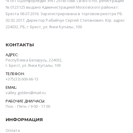
ЧПУП «Шопфорледи» УНП 291451088. Св-во о гос. регистрации
№ 0123125 выдано Администрацией Московского района г.
Бреста 06.07.2016. Зарегистрирована в торговом реестре РБ:
02.02.2017. Директор Рабийчук Сергей Степанович. Юр. адрес
224032, РБ, г. Брест, ул. Янки Купалы, 109.
КОНТАКТЫ
АДРЕС:
Республика Беларусь, 224032,
г. Брест, ул. Янки Купалы, 109
ТЕЛЕФОН:
+375(‎33) 606-66-13
EMAIL:
valley.golden@mail.ru
РАБОЧИЕ ДНИ/ЧАСЫ:
Пон. - Пятн. / 9 00 - 17 00
ИНФОРМАЦИЯ
Оплата